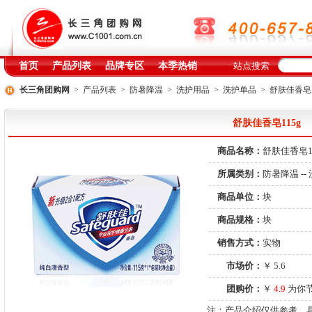
首页
产品列表
品牌专区
本季热销
站点搜索
长三角团购网
>
产品列表
>
防暑降温
>
洗护用品
>
洗护单品
> 舒肤佳香皂1
舒肤佳香皂115g
商品名称：
舒肤佳香皂1
所属类别：
防暑降温
--
商品单位：
块
商品规格：
块
销售方式：
实物
市场价：
￥ 5.6
团购价：
￥
4.9
为你节
注：产品介绍仅供参考，